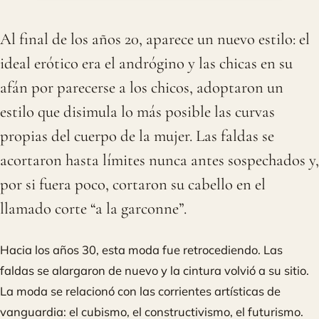
Al final de los años 20, aparece un nuevo estilo: el
ideal erótico era el andrógino y las chicas en su
afán por parecerse a los chicos, adoptaron un
estilo que disimula lo más posible las curvas
propias del cuerpo de la mujer. Las faldas se
acortaron hasta límites nunca antes sospechados y,
por si fuera poco, cortaron su cabello en el
llamado corte “a la garconne”.
Hacia los años 30, esta moda fue retrocediendo. Las
faldas se alargaron de nuevo y la cintura volvió a su sitio.
La moda se relacionó con las corrientes artísticas de
vanguardia: el cubismo, el constructivismo, el futurismo.