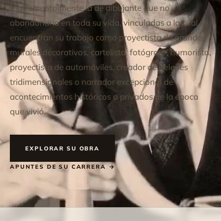
fundamentalmente la de dibujante que no
abandonaría en toda su vida, vinculadas a la cual se
encuentran su trabajo como proyectista de grandes
murales decorativos, cartelista, fotógrafo, humorista,
proyectista de automóviles, creador de belenes
tridimensionales o narrador excepcional de
acontecimientos históricos o privados de la época
que vivió.
EXPLORAR SU OBRA
APUNTES DE SU CARRERA