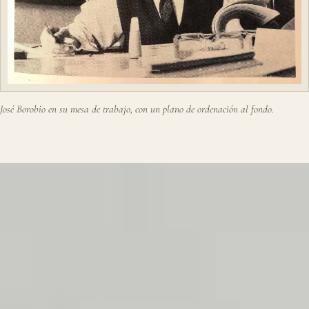
José Borobio en su mesa de trabajo, con un plano de ordenación al fondo.