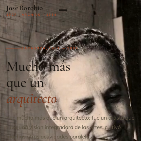
José Borobio
1907 · ARCHIVO · 1984
ZARAGOZA, 1907 — 1984
Mucho más
que un
arquitecto
Fue mucho más que un arquitecto: fue un artista que
tuvo una visión integradora de las artes: cultivó
muchas otras actividades paralelas,